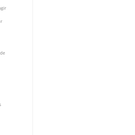
agir
ur
 de
z
s
e