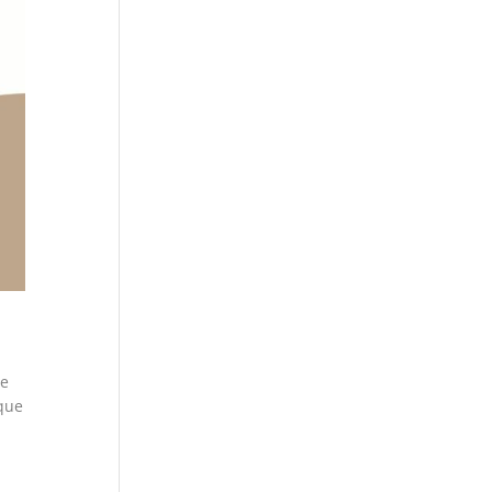
s
le
 que