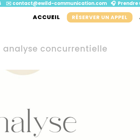
4
✉️
contact@ewild-communication.com
🎧️ Prendre
ACCUEIL
RÉSERVER UN APPEL
 analyse concurrentielle