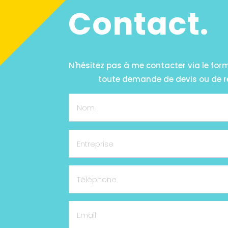
Contact.
N'hésitez pas à me contacter via le for
toute demande de devis ou de 