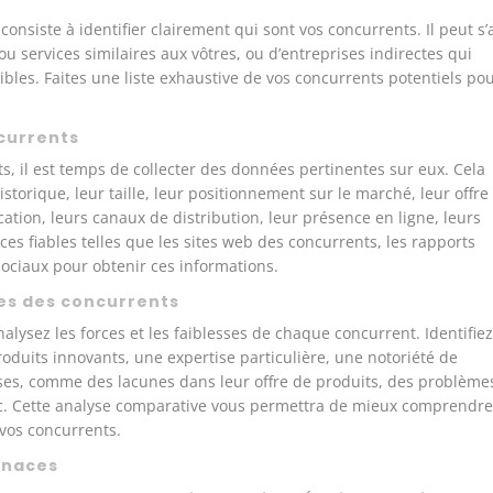
onsiste à identifier clairement qui sont vos concurrents. Il peut s’
u services similaires aux vôtres, ou d’entreprises indirectes qui
les. Faites une liste exhaustive de vos concurrents potentiels po
ncurrents
ts, il est temps de collecter des données pertinentes sur eux. Cela
istorique, leur taille, leur positionnement sur le marché, leur offre
ication, leurs canaux de distribution, leur présence en ligne, leurs
urces fiables telles que les sites web des concurrents, les rapports
sociaux pour obtenir ces informations.
sses des concurrents
alysez les forces et les faiblesses de chaque concurrent. Identifie
roduits innovants, une expertise particulière, une notoriété de
ses, comme des lacunes dans leur offre de produits, des problème
, etc. Cette analyse comparative vous permettra de mieux comprendr
vos concurrents.
menaces