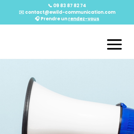
📞
09 83 87 82 74
✉️
contact@ewild-communication.com
🎧️ Prendre un
rendez-vous