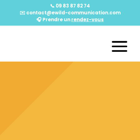
📞
09 83 87 82 74
✉️
contact@ewild-communication.com
🎧️ Prendre un
rendez-vous