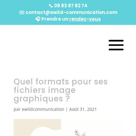
📞
09 83 87 82 74
✉️
contact@ewild-communication.com
🎧️ Prendre un
rendez-vous
Quel formats pour ses
fichiers image
graphiques ?
par
ewildcommunication
|
Août 31, 2021