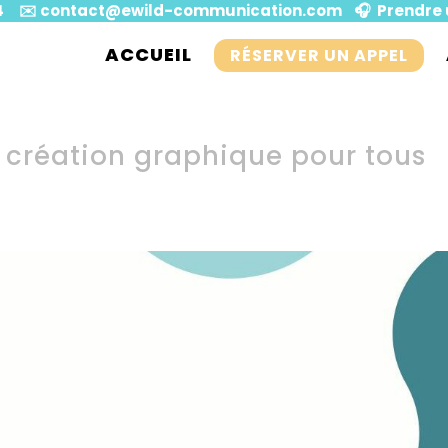
4
✉️
contact@ewild-communication.com
🎧️ Prendre
ACCUEIL
RÉSERVER UN APPEL
e création graphique pour tous