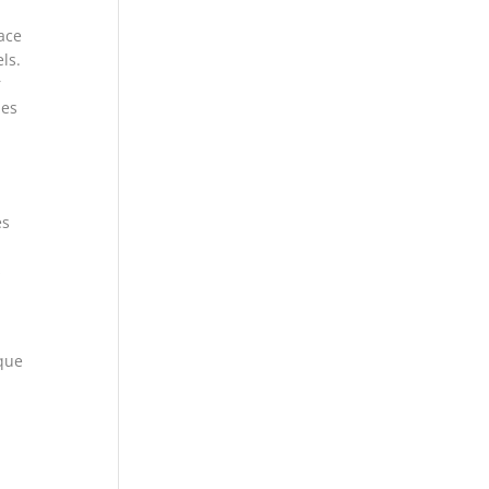
face
ls.
r
les
es
s
 que