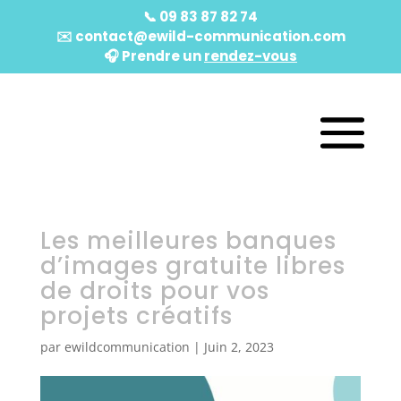
📞
09 83 87 82 74
✉️
contact@ewild-communication.com
🎧️ Prendre un
rendez-vous
Les meilleures banques
d’images gratuite libres
de droits pour vos
projets créatifs
par
ewildcommunication
|
Juin 2, 2023